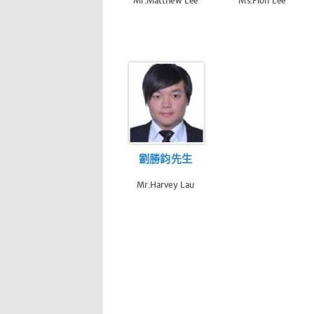
Mr.Matthew Lee
Ms.Fion Lee
劉勝鈞先生
Mr.Harvey Lau