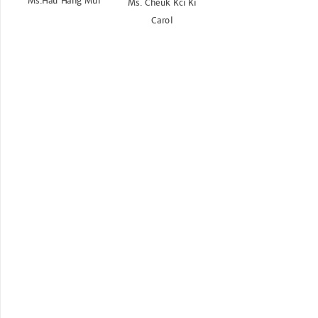
Ms.Hau Hang Mui
Ms. Cheuk Kci Ki
Carol