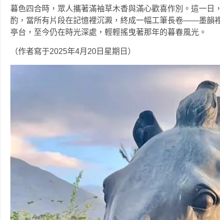
暮色四合時，眾人攜著滿袖草木香與滿心歡喜作別。這一日
酌，當所有片段在記憶裡沉澱，終成一幅工筆長卷——墨韻
亭台，至今仍在時光深處，輕輕搖曳著那年的暮春風光。
‍‍（作者寫于2025年4月20日星期日）