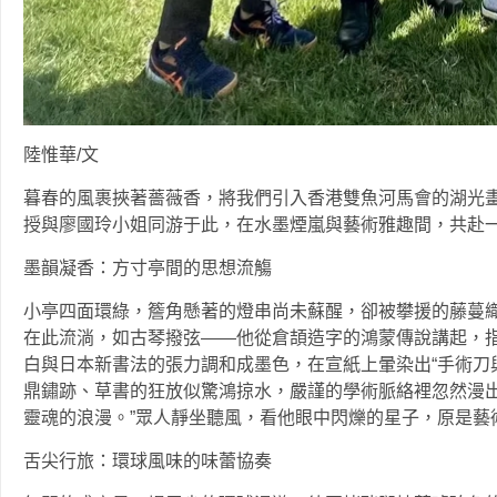
陸惟華/文
暮春的風裹挾著薔薇香，將我們引入香港雙魚河馬會的湖光
授與廖國玲小姐同游于此，在水墨煙嵐與藝術雅趣間，共赴
墨韻凝香：方寸亭間的思想流觴
小亭四面環綠，簷角懸著的燈串尚未蘇醒，卻被攀援的藤蔓
在此流淌，如古琴撥弦——他從倉頡造字的鴻蒙傳說講起，
白與日本新書法的張力調和成墨色，在宣紙上暈染出“手術刀
鼎鏽跡、草書的狂放似驚鴻掠水，嚴謹的學術脈絡裡忽然漫出
靈魂的浪漫。”眾人靜坐聽風，看他眼中閃爍的星子，原是藝
舌尖行旅：環球風味的味蕾協奏