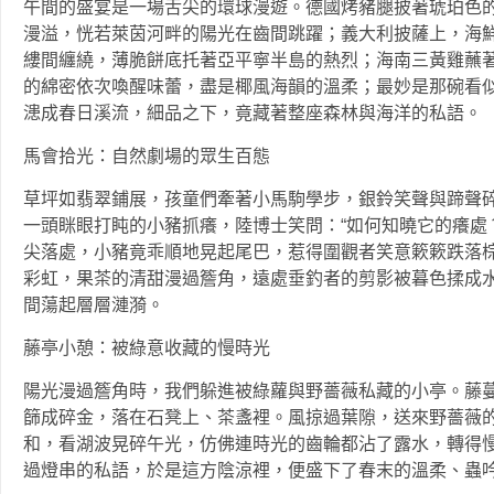
午間的盛宴是一場舌尖的環球漫遊。德國烤豬腿披著琥珀色
漫溢，恍若萊茵河畔的陽光在齒間跳躍；義大利披薩上，海
縷間纏繞，薄脆餅底托著亞平寧半島的熱烈；海南三黃雞蘸
的綿密依次喚醒味蕾，盡是椰風海韻的溫柔；最妙是那碗看
漶成春日溪流，細品之下，竟藏著整座森林與海洋的私語。
馬會拾光：自然劇場的眾生百態
草坪如翡翠鋪展，孩童們牽著小馬駒學步，銀鈴笑聲與蹄聲
一頭眯眼打盹的小豬抓癢，陸博士笑問：“如何知曉它的癢處？
尖落處，小豬竟乖順地晃起尾巴，惹得圍觀者笑意簌簌跌落
彩虹，果茶的清甜漫過簷角，遠處垂釣者的剪影被暮色揉成
間蕩起層層漣漪。
藤亭小憩：被綠意收藏的慢時光
陽光漫過簷角時，我們躲進被綠蘿與野薔薇私藏的小亭。藤
篩成碎金，落在石凳上、茶盞裡。風掠過葉隙，送來野薔薇
和，看湖波晃碎午光，仿佛連時光的齒輪都沾了露水，轉得
過燈串的私語，於是這方陰涼裡，便盛下了春末的溫柔、蟲