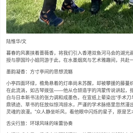
陆惟华/文
暮春的风裹挟着蔷薇香，将我们引入香港双鱼河马会的湖光
授与廖国玲小姐同游于此，在水墨烟岚与艺术雅趣间，共赴
墨韵凝香：方寸亭间的思想流觞
小亭四面环绿，檐角悬着的灯串尚未苏醒，却被攀援的藤蔓
在此流淌，如古琴拨弦——他从仓颉造字的鸿蒙传说讲起，
白与日本新书法的张力调和成墨色，在宣纸上晕染出“手术刀
鼎锈迹、草书的狂放似惊鸿掠水，严谨的学术脉络里忽然漫出
灵魂的浪漫。”众人静坐听风，看他眼中闪烁的星子，原是艺
舌尖行旅：环球风味的味蕾协奏