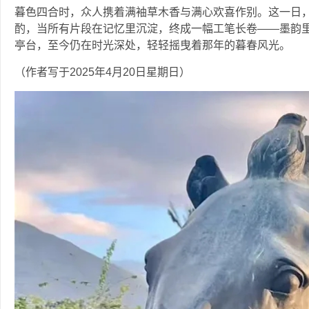
暮色四合时，众人携着满袖草木香与满心欢喜作别。这一日
酌，当所有片段在记忆里沉淀，终成一幅工笔长卷——墨韵
亭台，至今仍在时光深处，轻轻摇曳着那年的暮春风光。
‍‍（作者写于2025年4月20日星期日）