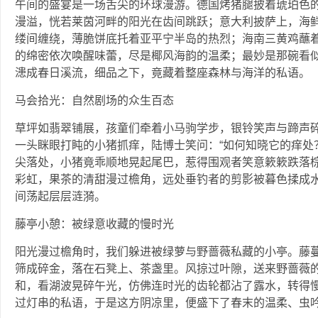
午间的盛宴是一场舌尖的环球漫游。德国烤猪腿披着琥珀色
漫溢，恍若莱茵河畔的阳光在齿间跳跃；意大利披萨上，海
缕间缠绕，薄脆饼底托着亚平宁半岛的热烈；海南三黄鸡蘸
的绵密依次唤醒味蕾，尽是椰风海韵的温柔；最妙是那碗看
漶成春日溪流，细品之下，竟藏着整座森林与海洋的私语。
马会拾光：自然剧场的众生百态
草坪如翡翠铺展，孩童们牵着小马驹学步，银铃笑声与蹄声
一头眯眼打盹的小猪抓痒，陆博士笑问：“如何知晓它的痒处？
尖落处，小猪竟乖顺地晃起尾巴，惹得围观者笑意簌簌跌落
彩虹，果茶的清甜漫过檐角，远处垂钓者的剪影被暮色揉成
间荡起层层涟漪。
藤亭小憩：被绿意收藏的慢时光
阳光漫过檐角时，我们躲进被绿萝与野蔷薇私藏的小亭。藤
筛成碎金，落在石凳上、茶盏里。风掠过叶隙，送来野蔷薇
和，看湖波晃碎午光，仿佛连时光的齿轮都沾了露水，转得
过灯串的私语，于是这方阴凉里，便盛下了春末的温柔、虫