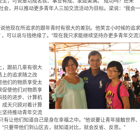
先生，可说是功成名就、事业有成、家庭美满。“成功吗？还未
社会，并以推动更多青年人三加交流活动为目标。梁说：“我会
恒说他现在所追求的跟年青时有很大的差别。他笑言小时候的追
” ，可以说与钱绝缘了。“现在我只求能继续坚持办更多青年交流
上，跟前几辈有很大
活上的追求随之改
是他们的物质享受太
果促使他们对物质享
科技的进步、计算机
，成天只顾对着计算
生坚持推动青年交流
只有让他们知道自己是身在幸福之中。”他说要让青年接触世界
“只要带他们到山区去，就知道对比，就会反省、反思。”