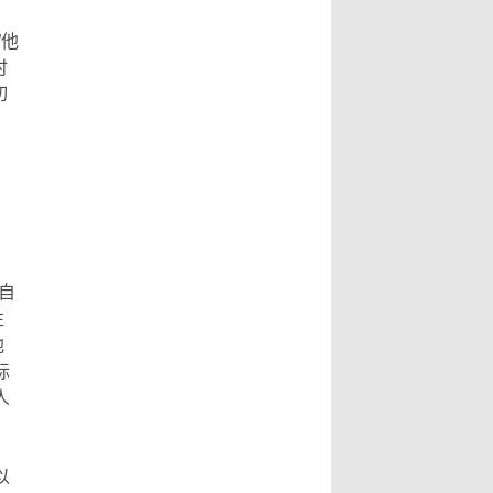
副市长指出，书法最动人之处，除了
文史专家唐学武先生， 6、比利时美
形式表达，也具有丰沛的情境，每一
”他
术家协会主席陆惟华博士， 7、比利
笔要有气度，每一画更具气韵，更说
时
时世界文化艺术交流中心主席侯杏妹
明了书法已不再是传统艺术，笔墨起
切
教授， 8、牒谱专家陆才森先生，
落都是情感表现，书法更可说是最能
9、全国劳动模范、盐城市陆氏忠烈
直接表达情感的艺术。...
Read
堂宗亲会陆留伯会长， 10、深圳陆氏
More...
宗亲理事会陆锦明会长， 11、牒谱专
家、盐城陆氏忠烈堂宗亲会陆文鹏名
誉会长， 12、盐城陆氏忠烈堂宗亲会
陆立秋常务副会长， 13、广西钦陆电
力集团有限公司陆廷军董事长，...
自
往
Read More...
他
标
人
以