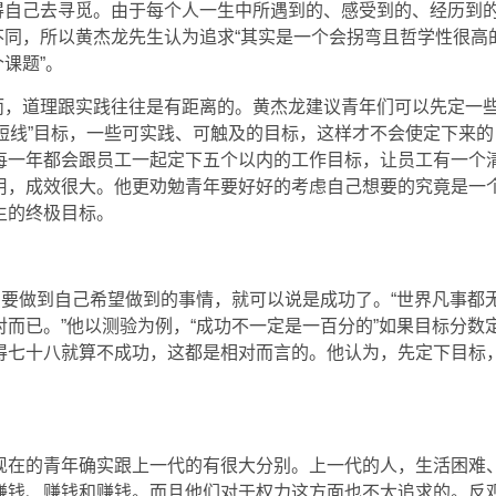
得自己去寻觅。由于每个人一生中所遇到的、感受到的、经历到
不同，所以黄杰龙先生认为追求“其实是一个会拐弯且哲学性很高
个课题”。
而，道理跟实践往往是有距离的。黄杰龙建议青年们可以先定一
中短线”目标，一些可实践、可触及的目标，这样才不会使定下来的
每一年都会跟员工一起定下五个以内的工作目标，让员工有一个
用，成效很大。他更劝勉青年要好好的考虑自己想要的究竟是一
生的终极目标。
只要做到自己希望做到的事情，就可以说是成功了。“世界凡事都
而已。”他以测验为例，“成功不一定是一百分的”如果目标分数
得七十八就算不成功，这都是相对而言的。他认为，先定下目标
现在的青年确实跟上一代的有很大分别。上一代的人，生活困难
赚钱、赚钱和赚钱。而且他们对于权力这方面也不太追求的。反