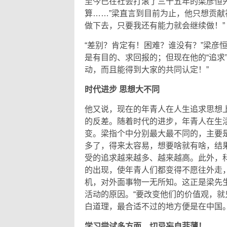
至今已在社会打滚了三十五年的梁彦恒
算……”梁直言到目前为止，他只想贡献
做下去，只要我还有能力就会继续做！”
“差别？肯定有！困难？谁没有？”梁彦
是有目的、求回报的；但现在他的“追求
动，而且能得到大家的共同认定！”
时代进步 思想大不同
他又说，现在的年青人在人生追求思想
的反差。随着时代的进步，年青人在生
变。梁指个中分别最大最不同的，主要
多了，得来太容易，想要啥就有啥，结
受的追求越来越多、越来越高。此外，
的出现，使年青人们都变得不愿往外走
机，对外面事物一无所知。这正是梁先
活动的原因。“要改变他们的价值观，就
白道理，最合适不过的地方便是在中国。
学习尝试多方面，切忌妄自菲薄！