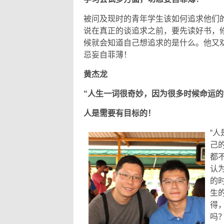
被问及现时的青年学生该如何追求他们的
说在真正的谈追求之前，要先读好书，
候就会知道自己想追求的是什么。他又
忌妄自菲薄！
黄杰龙
“人生一词很奇妙，因为很多时候命运的
人是需要有目标的！
“
己
都
认
的
生
得
吗