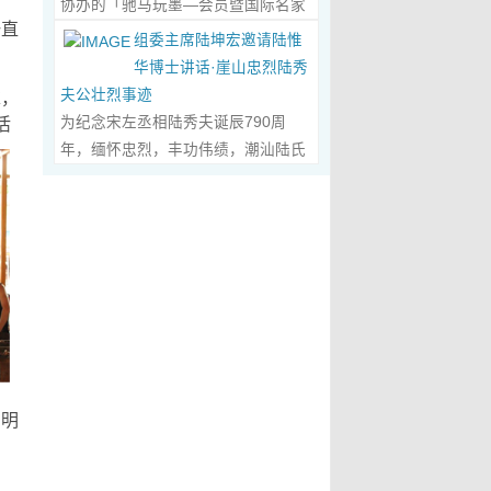
协办的「驰马玩墨—会员暨国际名家
化作我最初的美学启蒙。耳濡目染之
划过甲骨文的象形密码，将东方哲思
文创观光协会会长、江西省旅港同乡
一直
书法联展」，已于2026年5月3日在台
下，我深深爱上了绘画，年少的心
组委主席陆坤宏邀请陆惟
的留白与日本新书法的张力调和成墨
会常务副会长方秋云女士，中华两岸
南新营文化中心盛大开幕。本次展览
里，悄悄埋下了一个成为画家的梦
华博士讲话·崖山忠烈陆秀
色，在宣纸上晕染出“手术刀与毛笔共
（香港）文创观光协会常务副会长、
荟萃海内外书法名家佳作约二百五十
想，那份对美与生俱来的向往，对艺
夫公壮烈事迹
求，
舞”的传奇。当他谈及篆隶的古拙如钟
江西省旅港同乡会常务副会长朱国华
件，汇聚台湾近两百位书家，及全球
术纯粹的执着，从此在心底生根发
为纪念宋左丞相陆秀夫诞辰790周
活
鼎锈迹、草书的狂放似惊鸿掠水，严
先生的邀请，前往参观了贵会会所。
十余国家和地区四十二位国际名家；
芽，成为贯穿我一生的精神底色。...
年，缅怀忠烈，丰功伟绩，潮汕陆氏
谨的学术脉络里忽然漫出诗意：“医学
活动中，方秋云会长、朱国华常务副
盛会当日，两百余位参展艺术家与各
Read More...
宗亲联谊会、潮汕陆秀夫历史文化研
是解剖生命的精密，书法是重构灵魂
会长向陆惟华博士、侯杏妹教授详细
界嘉宾莅临现场，充分彰显书法艺术
究院于2026年4月1日在广东省潮州市
的浪漫。”众人静坐听风，看他眼中闪
介绍了江西省旅港同乡会，在建会70
跨越地域、融通古今、多元共生的独
意溪临江酒店举办“纪念宋左丞相陆秀
烁的星子，原是艺术与科学在灵魂深
多年来的光辉历程；也介绍了，在新
特人文魅力。 台南市政府副市长叶泽
夫诞辰790周年大会”，出席专家学者
处的共鸣。 舌尖行旅：环球风味的味
时代的发展中，成立中华两岸（香
山于开幕式上致词时表示，感谢中国
700余人，其中有： 1、研讨会组委
蕾协奏...
Read More...
港）文创观光协会的使命，得到了与
书法学会将此被视为年度最具代表性
会主席陆坤宏先生， 2、潮州市政协
江西“姻缘极深”的陆博士和侯教授的
的书法大展在台南市做展出，更有多
原副主席、现潮州市关工委陈耿之主
高度赞赏。 会晤中，着重探讨了文
达250件且涵盖台湾与国际书家在共
任， 3、潮州市陆秀夫历史文化研究
创、宏扬中华文明，讲好中国故事的
襄盛举下所提供展出与交流的重要作
会永远名誉会长陆章明先生， 4、汕
任务；观光祖国大好山河之美，增强
品，不仅带给观者宽广且多元欣赏的
、明
头市原副厅级干部，潮州市陆秀夫历
赤子情怀的必要性。...
Read More...
视野，更能展现文化提升的精萃，让
史文化研究会总顾问陈瑞和先生，
此活动具有正面能量与意义。叶泽山
5、潮州市老干部大学讲师、潮州市