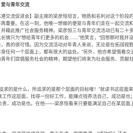
：爱与青年交流
苏港交流促进会】副主席的梁彦恒坦言，物质和名利对这个阶段
不再重要。在这一刻，他唯一想做的便是与青年们走在一起交流
，并藉此推广社会服务精神。梁彦恒三与青年交流活动已有二十
长情只为“想给青年们更多的机会……”他笑言，“回想那时我并
会，真的很可惜。因为交流活动对年青人来说，无论是在拓阔视
修身任何一个层面上，都有很大的益处。”另外，他亦希望借着交
向青年们提倡服务社会的精神，期望他们将来为社会服务、贡献
追求的是什么，所追求的是那个层面的目标喽！”就读书这层面
就工作这层面，找得一份好工作，能赚点钱养活自己，成功是也
负责，成功是也。在他——梁彦恒看来只要能满足自己在某层面
。