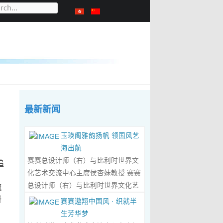
最新新闻
玉瑛阁雅韵扬帆 领国风艺
海出航
赛赛总设计师（右）与比利时世界文
追
化艺术交流中心主席侯杏妹教授 赛赛
总设计师（右）与比利时世界文化艺
毓
术交流中心主席侯杏妹教授及其题词
研
赛赛遨翔中国风 · 织就半
合影留念 ‍ 赛赛/文 ‍ 近日有幸与比利时
生芳华梦
籍华裔艺术家陆惟华、侯杏妹夫妇倾