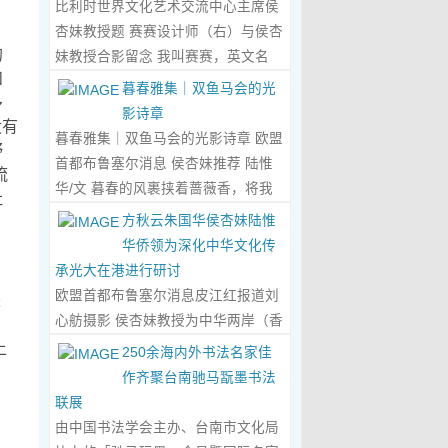
比利时世界文化艺术交流中心主席侯
心晤谈，此番交流没有客套的寒暄，
杏妹教授题 赛赛设计师（右）与侯杏
唯有艺术与文化的深度共鸣，言辞间
的
妹教授合影留念 我叫赛赛，英文名
尽是两位先生沉淀半生的艺术风骨与
和
Elin，生于湖南邵东的乡野村落，如
暮春雅集｜双鱼马会的光
赤诚的文化情怀，畅谈过后，内心满
多
今扎根东莞，在服装与设计的领域
影诗章
是深切的感念与久久不散的触动，更
没有
里，书写着属于自己的人生篇章。 我
暮春雅集｜双鱼马会的光影诗章 欧盟
野
让我对国风服饰的创作之路，有了全
的童年，是被墨香与书卷包裹的时
首都布鲁塞尔消息 侯杏妹推荐 陆惟
流
新的认知与坚守。...
Read More...
光。外公是当地颇负盛名的国画爱好
华/文 暮春的风裹挟着蔷薇香，将我
社
者，更是深耕杏坛数十载的资深教
们引入香港双鱼河马会的湖光画卷
方秋云朱国华侯杏妹陆惟
师、老校长，他的一生，一半是教书
中。叶庆良博士、陆惟华博士、侯杏
华侨领为深化中华文化传
育人的赤诚，一半是笔墨丹青的风
妹教授与廖国玲小姐同游于此，在水
承光大在港进行研讨
雅。记忆里，外公的书桌总铺着宣
墨烟岚与艺术雅趣间，共赴一场关于
欧盟首都布鲁塞尔消息皮江红报道刘
来
纸，狼毫笔起落间，山水花鸟跃然纸
时光的慢调叙事。 墨韵凝香：方寸亭
心舫摄影 侯杏妹教授为中华两岸（香
；
上，窗外的田园炊烟、山间流云，都
间的思想流觞 小亭四面环绿，檐角悬
港）文创观光协会题词致贺 2023年5
上
250余海内外书法名家佳
成了他笔下的景致。我总蹲在桌旁静
着的灯串尚未苏醒，却被攀援的藤蔓
月2日上午，比利时美术家协会主席
作齐聚台南驰马翫墨书法
静凝望，看墨色在纸上晕染开深浅层
织成了碎金帘幕。牙医博士叶庆良的
陆惟华博士，比利时世界文化艺术交
联展
次，看线条勾勒出世间万物，那些灵
书法汇报在此流淌，如古琴拨弦——
流中心主席、香港国际文化艺术联会
由中国书法学会主办、台南市文化局
动的笔触、雅致的构图，悄无声息地
他从仓颉造字的鸿蒙传说讲起，指尖
会长侯杏妹教授应中华两岸（香港）