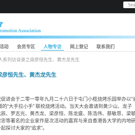
活动
会员专区
人物专访
网上登记
联系我们
人系列访谈录之梁彦恒先生、黄杰龙先生
梁彦恒先生、黄杰龙先生
流促进会于二零一零年九月二十六日于屯门小榄烧烤乐园举办以“
题的“大手拉小手” 联校烧烤活动。当天大会邀请到黄少山、龙子
北辰、罗志光、黄杰龙、梁彦恒、陈龙盛、陈浩伟、蔡敏思、梁
健忠等著名的企业家作是次活动的嘉宾与来自香港各大学的内地
起探讨大家的“追求”。