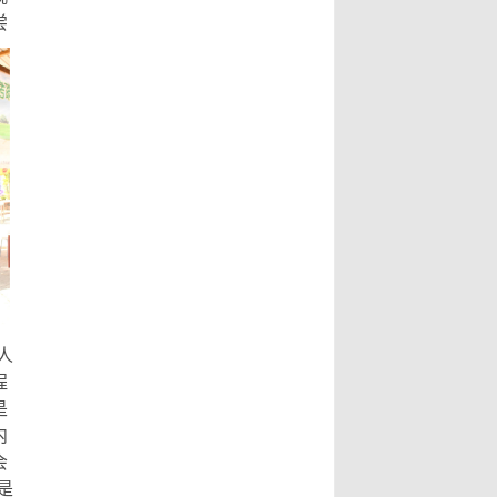
尝
人
程
是
内
会
是