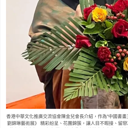
香港中華文化推廣交流協會陳金兒會長介紹，作為“中國書畫
劉錦琳藝術展》 精彩紛呈、花團錦簇，讓人目不暇接、留