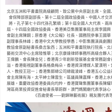
北京五洲和平書畫院高級顧問、致公黨中央原副主席、全國
會保障部原副部長、第十二屆全國政協委員、中國人才交
將，孔子第七十四代孫孔繁順；第十屆全國人大代表、兩
屆、十四屆全國政協委員、香港美亞集團董事局主席李國興
會副主席陳鋼；原香港《大公報》社長、國務院參事王國華
副理事長林峰；香港中文大學教授學愚；中影集團演員劇團
教協會原副秘書長桑吉紮西；五洲和平書畫院執行院長、北
藝術交流中心主席陸惟華；北京康達律師事務所高級合夥人
王偉鵬、會長陳金兒；香港青少年創新發展基金會常務副會
溢，香港衛視副董事長格桑梅朵，香港資深傅媒人蒙漢明，
人、教授王冠一；香港集郵總公司總裁淩峰，香港五心公益
會主席陳有海，太平紳士陳雲生，區議員陳嘉輝，香港上水
展雄，重慶政協香港委員向均羚，香港寶聲集團董事長陳耀
灣區商業投資促進會秘書長華蔚群，澳門媽閣廟代表李詠心
《百歲使者——劉錦琳藝術展》親友團代表等