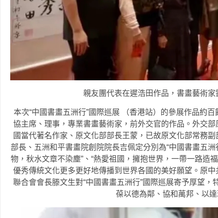
親友團代表在遲浩田作品，書畫藝術家
本次“中國書畫五洲行”國際巡展 （香港站）的參展作品約
協主席、理事，專業書畫藝術家，前外交官的作品。外交部
國當代著名作家、原文化部部長王蒙，已故原文化部常務副
部長、五洲和平書畫院創院院長吉佩定分別為“中國書畫五洲行
物，秋水文章不染塵”、“熱愛祖國，擁抱世界，一帶一路造福
優秀傳統文化更多更好地傳播到世界各國的美好願望。原中
聯合會會長滕文生對“中國書畫五洲行”國際巡展寄予厚望，
葆以德為鄰、協和萬邦、以達環