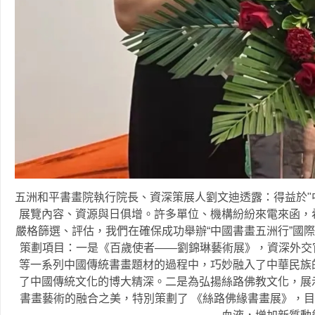
五洲和平書畫院執行院長、資深策展人劉文迪透露：得益於"
展覽內容、資源與日俱增。許多單位、機構紛紛來電來函，
嚴格篩選、評估，我們在確保成功舉辦“中國書畫五洲行”國
策劃項目：一是《百歲使者——劉錦琳藝術展》，資深外交官劉
等一系列中國傳統書畫題材的過程中，巧妙融入了中華民族
了中國傳統文化的博大精深。二是為弘揚絲路佛教文化，展
書畫藝術的融合之美，特別策劃了 《絲路佛緣書畫展》，目