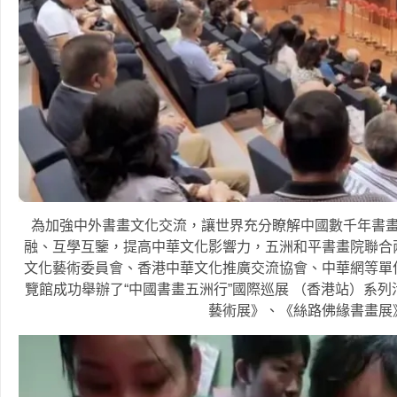
為加強中外書畫文化交流，讓世界充分瞭解中國數千年書
融、互學互鑒，提高中華文化影響力，五洲和平書畫院聯合
文化藝術委員會、香港中華文化推廣交流協會、中華網等單位於
覽館成功舉辦了“中國書畫五洲行”國際巡展 （香港站）系
藝術展》、《絲路佛緣書畫展