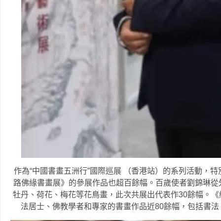
作為“中國書畫五洲行”國際巡展 （香港站）的系列活動，
路佛緣書畫展》的參展作品也超百餘幅。百歲使者劉錦琳從
牡丹、荷花、梅花等花鳥畫，此次共展出代表作30餘幅。
法居士、佛教學者和專家的書畫作品近80餘幅，包括書