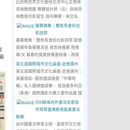
比利時世界文化藝術交流中心主席侯
傾心晤談，此番交流沒有客套的寒
杏妹教授題 賽賽設計師（右）與侯杏
暄，唯有藝術與文化的深度共鳴，言
妹教授合影留念 我叫賽賽，英文名
辭間盡是兩位先生沉澱半生的藝術風
Elin，生於湖南邵東的鄉野村落，如
暮春雅集｜雙魚馬會的光
骨與赤誠的文化情懷，暢談過後，內
今紮根東莞，在服裝與設計的領域
影詩章
心滿是深切的感念與久久不散的觸
裡，書寫著屬於自己的人生篇章。 我
暮春雅集｜雙魚馬會的光影詩章 歐盟
動，更讓我對國風服飾的創作之路，
的童年，是被墨香與書卷包裹的時
首都布魯塞爾消息 侯杏妹推薦 陸惟
經
有了全新的認知與堅守。...
Read
光。外公是當地頗負盛名的國畫愛好
華/文 暮春的風裹挾著薔薇香，將我
最
More...
者，更是深耕杏壇數十載的資深教
們引入香港雙魚河馬會的湖光畫卷
第五屆國際城市文化論壇-走進廣州
師、老校長，他的一生，一半是教書
中。葉慶良博士、陸惟華博士、侯杏
第五屆國際城市文化論壇-走進廣州：
育人的赤誠，一半是筆墨丹青的風
妹教授與廖國玲小姐同游于此，在水
美麗灣區--藝術邀請展暨「中華時
雅。記憶裡，外公的書桌總鋪著宣
墨煙嵐與藝術雅趣間，共赴一場關於
報」名人圍棋邀請賽、 首屆維多利亞
紙，狼毫筆起落間，山水花鳥躍然紙
時光的慢調敘事。 墨韻凝香：方寸亭
（香港）國際攝影大賽入選作品展 國
上，窗外的田園炊煙、山間流雲，都
間的思想流觴 小亭四面環綠，簷角懸
際城市文化論壇介紹： 國際城市文化
250餘海內外書法名家佳
成了他筆下的景致。我總蹲在桌旁靜
著的燈串尚未蘇醒，卻被攀援的藤蔓
論壇組委會和中華時報傳媒集團等機
作齊聚臺南馳馬翫墨書法
靜凝望，看墨色在紙上暈染開深淺層
織成了碎金簾幕。牙醫博士葉慶良的
構，成 功在中國內地和澳門主辦了三
聯展
次，看線條勾勒出世間萬物，那些靈
書法彙報在此流淌，如古琴撥弦——
屆国際城市文化論壇。第一 屆，於
由中國書法學會主辦、臺南市文化局
動的筆觸、雅致的構圖，悄無聲息地
他從倉頡造字的鴻蒙傳說講起，指尖
2018年在歷史文化名城浙江省紹興市