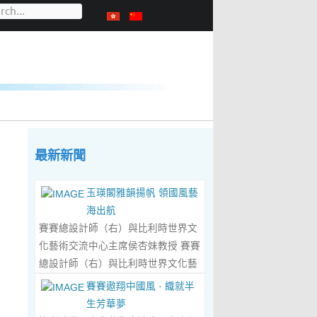
最新新聞
玉瑛閣雅韻揚帆 領國風藝
海出航
賽賽總設計師（右）與比利時世界文
化藝術交流中心主席侯杏妹教授 賽賽
總設計師（右）與比利時世界文化藝
術交流中心主席侯杏妹教授及其題詞
賽賽遨翔中國風 · 織就半
合影留念 ‍ 賽賽/文 ‍ 近日有幸與比利
生芳華夢
時籍華裔藝術家陸惟華、侯杏妹夫婦