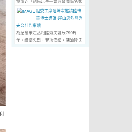
協辦的「馳馬玩墨—會員暨國際名家
化作我最初的美學啟蒙。耳濡目染之
劃過甲骨文的象形密碼，將東方哲思
舉辦，主題是 「中國城市與琴棋書畫
書法聯展」，已於2026年5月3日在
下，我深深愛上了繪畫，年少的心
組委主席陸坤宏邀請陸惟
的留白與日本新書法的張力調和成墨
的結合」。第二屆，於2019年在旅
臺南新營文化中心盛大開幕。本次展
裡，悄悄埋下了一個成為畫家的夢
華博士講話·崖山忠烈陸秀
色，在宣紙上暈染出“手術刀與毛筆共
遊文化名城廣東省陽春市舉辦，主題
覽薈萃海內外書法名家佳作約二百五
想，那份對美與生俱來的嚮往，對藝
夫公壯烈事蹟
舞”的傳奇。當他談及篆隸的古拙如鐘
為「文化旅遊+」城市 與新農村文化
十件，匯聚臺灣近兩百位書家，及全
術純粹的執著，從此在心底生根發
為紀念宋左丞相陸秀夫誕辰790周
鼎鏽跡、草書的狂放似驚鴻掠水，嚴
旅遊融合」。第三屆，於2022年在澳
球十餘國家和地區四十二位國際名
芽，成為貫穿我一生的精神底色。...
年，緬懷忠烈，豐功偉績，潮汕陸氏
謹的學術脈絡裡忽然漫出詩意：“醫學
門舉 辦，主題為「讓中華傳統文化成
家；盛會當日，兩百餘位參展藝術家
Read More...
宗親聯誼會、潮汕陸秀夫歷史文化研
是解剖生命的精密，書法是重構靈魂
為--東西方文明交流的橋梁 和紐
與各界嘉賓蒞臨現場，充分彰顯書法
究院於2026年4月1日在廣東省潮州
的浪漫。”眾人靜坐聽風，看他眼中閃
帶」。第四屆國際城市論壇系列活
藝術跨越地域、融通古今、多元共生
市意溪臨江酒店舉辦“紀念宋左丞相陸
爍的星子，原是藝術與科學在靈魂深
動：「美麗灣區--第 二屆美術作品雙
的獨特人文魅力。 臺南市政府副市長
秀夫誕辰790周年大會”，出席專家學
處的共鳴。 舌尖行旅：環球風味的味
年展（香港巡展）暨藝術品與金融價
葉澤山於開幕式上致詞時表示，感謝
者700余人，其中有： 1、研討會組
蕾協奏...
Read More...
值論壇， 第三屆紫荊花詩歌獎（香
中國書法學會將此被視為年度最具代
委會主席陸坤宏先生， 2、潮州市政
港）•「和平與安寧」全球華語詩歌
表性的書法大展在臺南市做展出，更
協原副主席、現潮州市關工委陳耿之
大賽啓動禮，Г2021第二屆紫荊花詩
有多達250件且涵蓋臺灣與國際書家
主任， 3、潮州市陸秀夫歷史文化研
歌獎（香港）「詩與遠 方」全球華語
在共襄盛舉下所提供展出與交流的重
究會永遠名譽會長陸章明先生， 4、
詩歌大賽」頒獎典禮，世界和平書法
要作品，不僅帶給觀者寬廣且多元欣
利
汕頭市原副廳級幹部，潮州市陸秀夫
日】等...
Read More...
賞的視野，更能展現文化提昇的精
歷史文化研究會總顧問陳瑞和先生，
萃，讓此活動具有正面能量與意義。
5、潮州市老幹部大學講師、潮州市