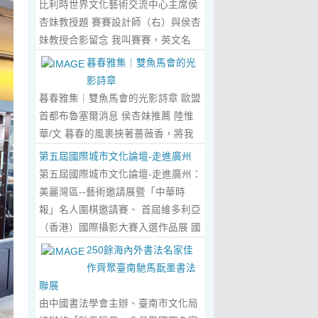
比利時世界文化藝術交流中心主席侯
傾心晤談，此番交流沒有客套的寒
杏妹教授題 賽賽設計師（右）與侯杏
暄，唯有藝術與文化的深度共鳴，言
妹教授合影留念 我叫賽賽，英文名
辭間盡是兩位先生沉澱半生的藝術風
Elin，生於湖南邵東的鄉野村落，如
暮春雅集｜雙魚馬會的光
骨與赤誠的文化情懷，暢談過後，內
今紮根東莞，在服裝與設計的領域
影詩章
心滿是深切的感念與久久不散的觸
裡，書寫著屬於自己的人生篇章。 我
暮春雅集｜雙魚馬會的光影詩章 歐盟
動，更讓我對國風服飾的創作之路，
的童年，是被墨香與書卷包裹的時
首都布魯塞爾消息 侯杏妹推薦 陸惟
有了全新的認知與堅守。...
Read
光。外公是當地頗負盛名的國畫愛好
華/文 暮春的風裹挾著薔薇香，將我
More...
者，更是深耕杏壇數十載的資深教
們引入香港雙魚河馬會的湖光畫卷
第五屆國際城市文化論壇-走進廣州
師、老校長，他的一生，一半是教書
中。葉慶良博士、陸惟華博士、侯杏
第五屆國際城市文化論壇-走進廣州：
育人的赤誠，一半是筆墨丹青的風
妹教授與廖國玲小姐同游于此，在水
美麗灣區--藝術邀請展暨「中華時
雅。記憶裡，外公的書桌總鋪著宣
墨煙嵐與藝術雅趣間，共赴一場關於
報」名人圍棋邀請賽、 首屆維多利亞
紙，狼毫筆起落間，山水花鳥躍然紙
時光的慢調敘事。 墨韻凝香：方寸亭
（香港）國際攝影大賽入選作品展 國
上，窗外的田園炊煙、山間流雲，都
間的思想流觴 小亭四面環綠，簷角懸
際城市文化論壇介紹： 國際城市文化
250餘海內外書法名家佳
成了他筆下的景致。我總蹲在桌旁靜
著的燈串尚未蘇醒，卻被攀援的藤蔓
論壇組委會和中華時報傳媒集團等機
作齊聚臺南馳馬翫墨書法
靜凝望，看墨色在紙上暈染開深淺層
織成了碎金簾幕。牙醫博士葉慶良的
構，成 功在中國內地和澳門主辦了三
聯展
次，看線條勾勒出世間萬物，那些靈
書法彙報在此流淌，如古琴撥弦——
屆国際城市文化論壇。第一 屆，於
由中國書法學會主辦、臺南市文化局
動的筆觸、雅致的構圖，悄無聲息地
他從倉頡造字的鴻蒙傳說講起，指尖
2018年在歷史文化名城浙江省紹興市