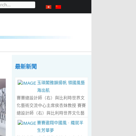
最新新聞
玉瑛閣雅韻揚帆 領國風藝
海出航
賽賽總設計師（右）與比利時世界文
化藝術交流中心主席侯杏妹教授 賽賽
總設計師（右）與比利時世界文化藝
術交流中心主席侯杏妹教授及其題詞
賽賽遨翔中國風 · 織就半
合影留念 ‍ 賽賽/文 ‍ 近日有幸與比利
生芳華夢
時籍華裔藝術家陸惟華、侯杏妹夫婦