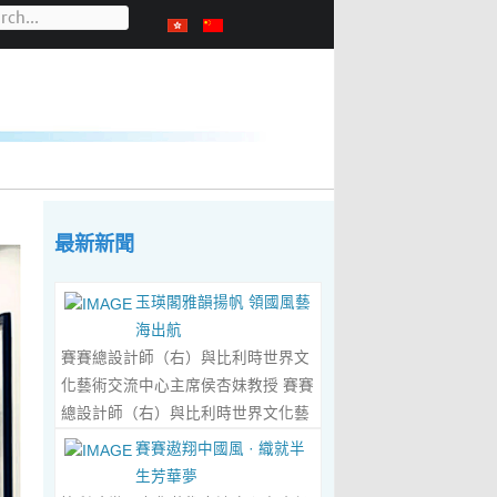
最新新聞
玉瑛閣雅韻揚帆 領國風藝
海出航
賽賽總設計師（右）與比利時世界文
化藝術交流中心主席侯杏妹教授 賽賽
總設計師（右）與比利時世界文化藝
術交流中心主席侯杏妹教授及其題詞
賽賽遨翔中國風 · 織就半
合影留念 ‍ 賽賽/文 ‍ 近日有幸與比利
生芳華夢
時籍華裔藝術家陸惟華、侯杏妹夫婦