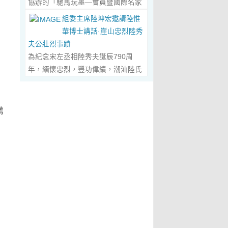
協辦的「馳馬玩墨—會員暨國際名家
化作我最初的美學啟蒙。耳濡目染之
劃過甲骨文的象形密碼，將東方哲思
舉辦，主題是 「中國城市與琴棋書畫
書法聯展」，已於2026年5月3日在
下，我深深愛上了繪畫，年少的心
組委主席陸坤宏邀請陸惟
的留白與日本新書法的張力調和成墨
的結合」。第二屆，於2019年在旅
臺南新營文化中心盛大開幕。本次展
裡，悄悄埋下了一個成為畫家的夢
華博士講話·崖山忠烈陸秀
色，在宣紙上暈染出“手術刀與毛筆共
遊文化名城廣東省陽春市舉辦，主題
覽薈萃海內外書法名家佳作約二百五
想，那份對美與生俱來的嚮往，對藝
夫公壯烈事蹟
舞”的傳奇。當他談及篆隸的古拙如鐘
為「文化旅遊+」城市 與新農村文化
十件，匯聚臺灣近兩百位書家，及全
術純粹的執著，從此在心底生根發
為紀念宋左丞相陸秀夫誕辰790周
鼎鏽跡、草書的狂放似驚鴻掠水，嚴
旅遊融合」。第三屆，於2022年在澳
球十餘國家和地區四十二位國際名
芽，成為貫穿我一生的精神底色。...
年，緬懷忠烈，豐功偉績，潮汕陸氏
謹的學術脈絡裡忽然漫出詩意：“醫學
門舉 辦，主題為「讓中華傳統文化成
家；盛會當日，兩百餘位參展藝術家
Read More...
宗親聯誼會、潮汕陸秀夫歷史文化研
是解剖生命的精密，書法是重構靈魂
為--東西方文明交流的橋梁 和紐
與各界嘉賓蒞臨現場，充分彰顯書法
究院於2026年4月1日在廣東省潮州
的浪漫。”眾人靜坐聽風，看他眼中閃
帶」。第四屆國際城市論壇系列活
藝術跨越地域、融通古今、多元共生
市意溪臨江酒店舉辦“紀念宋左丞相陸
爍的星子，原是藝術與科學在靈魂深
薦
動：「美麗灣區--第 二屆美術作品雙
的獨特人文魅力。 臺南市政府副市長
秀夫誕辰790周年大會”，出席專家學
處的共鳴。 舌尖行旅：環球風味的味
年展（香港巡展）暨藝術品與金融價
葉澤山於開幕式上致詞時表示，感謝
者700余人，其中有： 1、研討會組
蕾協奏...
Read More...
值論壇， 第三屆紫荊花詩歌獎（香
中國書法學會將此被視為年度最具代
委會主席陸坤宏先生， 2、潮州市政
港）•「和平與安寧」全球華語詩歌
表性的書法大展在臺南市做展出，更
協原副主席、現潮州市關工委陳耿之
大賽啓動禮，Г2021第二屆紫荊花詩
有多達250件且涵蓋臺灣與國際書家
主任， 3、潮州市陸秀夫歷史文化研
歌獎（香港）「詩與遠 方」全球華語
在共襄盛舉下所提供展出與交流的重
究會永遠名譽會長陸章明先生， 4、
詩歌大賽」頒獎典禮，世界和平書法
要作品，不僅帶給觀者寬廣且多元欣
汕頭市原副廳級幹部，潮州市陸秀夫
日】等...
Read More...
賞的視野，更能展現文化提昇的精
歷史文化研究會總顧問陳瑞和先生，
萃，讓此活動具有正面能量與意義。
5、潮州市老幹部大學講師、潮州市