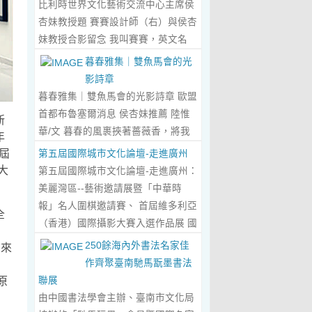
比利時世界文化藝術交流中心主席侯
傾心晤談，此番交流沒有客套的寒
杏妹教授題 賽賽設計師（右）與侯杏
暄，唯有藝術與文化的深度共鳴，言
妹教授合影留念 我叫賽賽，英文名
辭間盡是兩位先生沉澱半生的藝術風
Elin，生於湖南邵東的鄉野村落，如
暮春雅集｜雙魚馬會的光
骨與赤誠的文化情懷，暢談過後，內
今紮根東莞，在服裝與設計的領域
影詩章
心滿是深切的感念與久久不散的觸
裡，書寫著屬於自己的人生篇章。 我
暮春雅集｜雙魚馬會的光影詩章 歐盟
動，更讓我對國風服飾的創作之路，
的童年，是被墨香與書卷包裹的時
首都布魯塞爾消息 侯杏妹推薦 陸惟
新
有了全新的認知與堅守。...
Read
光。外公是當地頗負盛名的國畫愛好
華/文 暮春的風裹挾著薔薇香，將我
年
More...
者，更是深耕杏壇數十載的資深教
們引入香港雙魚河馬會的湖光畫卷
屆
第五屆國際城市文化論壇-走進廣州
師、老校長，他的一生，一半是教書
中。葉慶良博士、陸惟華博士、侯杏
大
第五屆國際城市文化論壇-走進廣州：
育人的赤誠，一半是筆墨丹青的風
妹教授與廖國玲小姐同游于此，在水
美麗灣區--藝術邀請展暨「中華時
雅。記憶裡，外公的書桌總鋪著宣
墨煙嵐與藝術雅趣間，共赴一場關於
報」名人圍棋邀請賽、 首屆維多利亞
全
紙，狼毫筆起落間，山水花鳥躍然紙
時光的慢調敘事。 墨韻凝香：方寸亭
（香港）國際攝影大賽入選作品展 國
上，窗外的田園炊煙、山間流雲，都
間的思想流觴 小亭四面環綠，簷角懸
際城市文化論壇介紹： 國際城市文化
250餘海內外書法名家佳
信來
成了他筆下的景致。我總蹲在桌旁靜
著的燈串尚未蘇醒，卻被攀援的藤蔓
論壇組委會和中華時報傳媒集團等機
作齊聚臺南馳馬翫墨書法
：
靜凝望，看墨色在紙上暈染開深淺層
織成了碎金簾幕。牙醫博士葉慶良的
構，成 功在中國內地和澳門主辦了三
原
聯展
次，看線條勾勒出世間萬物，那些靈
書法彙報在此流淌，如古琴撥弦——
屆国際城市文化論壇。第一 屆，於
由中國書法學會主辦、臺南市文化局
動的筆觸、雅致的構圖，悄無聲息地
他從倉頡造字的鴻蒙傳說講起，指尖
2018年在歷史文化名城浙江省紹興市