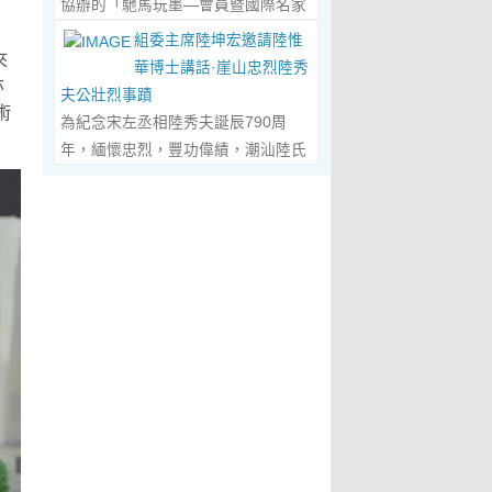
協辦的「馳馬玩墨—會員暨國際名家
化作我最初的美學啟蒙。耳濡目染之
劃過甲骨文的象形密碼，將東方哲思
舉辦，主題是 「中國城市與琴棋書畫
書法聯展」，已於2026年5月3日在
下，我深深愛上了繪畫，年少的心
組委主席陸坤宏邀請陸惟
的留白與日本新書法的張力調和成墨
的結合」。第二屆，於2019年在旅
來
臺南新營文化中心盛大開幕。本次展
裡，悄悄埋下了一個成為畫家的夢
華博士講話·崖山忠烈陸秀
色，在宣紙上暈染出“手術刀與毛筆共
遊文化名城廣東省陽春市舉辦，主題
亦
覽薈萃海內外書法名家佳作約二百五
想，那份對美與生俱來的嚮往，對藝
夫公壯烈事蹟
舞”的傳奇。當他談及篆隸的古拙如鐘
為「文化旅遊+」城市 與新農村文化
術
十件，匯聚臺灣近兩百位書家，及全
術純粹的執著，從此在心底生根發
為紀念宋左丞相陸秀夫誕辰790周
鼎鏽跡、草書的狂放似驚鴻掠水，嚴
旅遊融合」。第三屆，於2022年在澳
球十餘國家和地區四十二位國際名
芽，成為貫穿我一生的精神底色。...
年，緬懷忠烈，豐功偉績，潮汕陸氏
謹的學術脈絡裡忽然漫出詩意：“醫學
門舉 辦，主題為「讓中華傳統文化成
家；盛會當日，兩百餘位參展藝術家
Read More...
宗親聯誼會、潮汕陸秀夫歷史文化研
是解剖生命的精密，書法是重構靈魂
為--東西方文明交流的橋梁 和紐
與各界嘉賓蒞臨現場，充分彰顯書法
究院於2026年4月1日在廣東省潮州
的浪漫。”眾人靜坐聽風，看他眼中閃
帶」。第四屆國際城市論壇系列活
藝術跨越地域、融通古今、多元共生
市意溪臨江酒店舉辦“紀念宋左丞相陸
爍的星子，原是藝術與科學在靈魂深
動：「美麗灣區--第 二屆美術作品雙
的獨特人文魅力。 臺南市政府副市長
秀夫誕辰790周年大會”，出席專家學
處的共鳴。 舌尖行旅：環球風味的味
年展（香港巡展）暨藝術品與金融價
葉澤山於開幕式上致詞時表示，感謝
者700余人，其中有： 1、研討會組
蕾協奏...
Read More...
值論壇， 第三屆紫荊花詩歌獎（香
中國書法學會將此被視為年度最具代
委會主席陸坤宏先生， 2、潮州市政
港）•「和平與安寧」全球華語詩歌
表性的書法大展在臺南市做展出，更
協原副主席、現潮州市關工委陳耿之
大賽啓動禮，Г2021第二屆紫荊花詩
有多達250件且涵蓋臺灣與國際書家
主任， 3、潮州市陸秀夫歷史文化研
歌獎（香港）「詩與遠 方」全球華語
在共襄盛舉下所提供展出與交流的重
究會永遠名譽會長陸章明先生， 4、
詩歌大賽」頒獎典禮，世界和平書法
要作品，不僅帶給觀者寬廣且多元欣
汕頭市原副廳級幹部，潮州市陸秀夫
日】等...
Read More...
賞的視野，更能展現文化提昇的精
歷史文化研究會總顧問陳瑞和先生，
萃，讓此活動具有正面能量與意義。
5、潮州市老幹部大學講師、潮州市