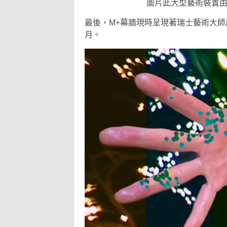
圖片此大型藝術裝置由安沃
最後，M+幕牆現時呈現著瑞士藝術大
月。