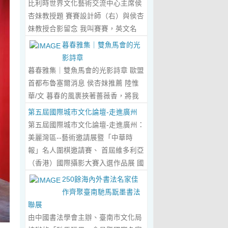
比利時世界文化藝術交流中心主席侯
傾心晤談，此番交流沒有客套的寒
杏妹教授題 賽賽設計師（右）與侯杏
暄，唯有藝術與文化的深度共鳴，言
妹教授合影留念 我叫賽賽，英文名
辭間盡是兩位先生沉澱半生的藝術風
Elin，生於湖南邵東的鄉野村落，如
暮春雅集｜雙魚馬會的光
骨與赤誠的文化情懷，暢談過後，內
今紮根東莞，在服裝與設計的領域
影詩章
心滿是深切的感念與久久不散的觸
裡，書寫著屬於自己的人生篇章。 我
暮春雅集｜雙魚馬會的光影詩章 歐盟
動，更讓我對國風服飾的創作之路，
的童年，是被墨香與書卷包裹的時
首都布魯塞爾消息 侯杏妹推薦 陸惟
有了全新的認知與堅守。...
Read
光。外公是當地頗負盛名的國畫愛好
華/文 暮春的風裹挾著薔薇香，將我
More...
者，更是深耕杏壇數十載的資深教
們引入香港雙魚河馬會的湖光畫卷
第五屆國際城市文化論壇-走進廣州
師、老校長，他的一生，一半是教書
中。葉慶良博士、陸惟華博士、侯杏
第五屆國際城市文化論壇-走進廣州：
育人的赤誠，一半是筆墨丹青的風
妹教授與廖國玲小姐同游于此，在水
美麗灣區--藝術邀請展暨「中華時
雅。記憶裡，外公的書桌總鋪著宣
墨煙嵐與藝術雅趣間，共赴一場關於
報」名人圍棋邀請賽、 首屆維多利亞
紙，狼毫筆起落間，山水花鳥躍然紙
時光的慢調敘事。 墨韻凝香：方寸亭
（香港）國際攝影大賽入選作品展 國
上，窗外的田園炊煙、山間流雲，都
間的思想流觴 小亭四面環綠，簷角懸
際城市文化論壇介紹： 國際城市文化
250餘海內外書法名家佳
成了他筆下的景致。我總蹲在桌旁靜
著的燈串尚未蘇醒，卻被攀援的藤蔓
論壇組委會和中華時報傳媒集團等機
作齊聚臺南馳馬翫墨書法
靜凝望，看墨色在紙上暈染開深淺層
織成了碎金簾幕。牙醫博士葉慶良的
構，成 功在中國內地和澳門主辦了三
聯展
次，看線條勾勒出世間萬物，那些靈
書法彙報在此流淌，如古琴撥弦——
屆国際城市文化論壇。第一 屆，於
由中國書法學會主辦、臺南市文化局
動的筆觸、雅致的構圖，悄無聲息地
他從倉頡造字的鴻蒙傳說講起，指尖
2018年在歷史文化名城浙江省紹興市