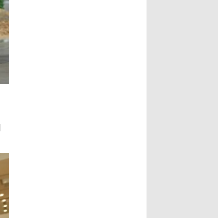
葉澤山副市長指出，書法最動人之
文史專家唐學武先生， 6、比利時美
處，除了形式表達，也具有豐沛的情
術家協會主席陸惟華博士， 7、比利
境，每一筆要有氣度，每一畫更具氣
時世界文化藝術交流中心主席侯杏妹
韻，更說明了書法已不再是傳統藝
教授， 8、牒譜專家陸才森先生，
術，筆墨起落都是情感表現，書法更
9、全國勞動模範、鹽城市陸氏忠烈
可說是最能直接表達情感的藝術。...
堂宗親會陸留伯會長， 10、深圳陸
Read More...
氏宗親理事會陸錦明會長， 11、牒
譜專家、鹽城陸氏忠烈堂宗親會陸文
鵬名譽會長， 12、鹽城陸氏忠烈堂
宗親會陸立秋常務副會長， 13、廣
日
西欽陸電力集團有限公司陸廷軍董事
長，...
Read More...