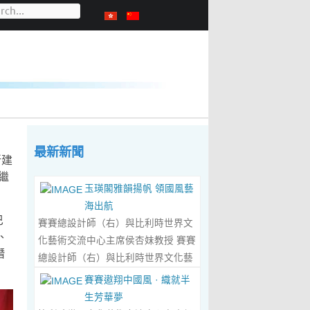
最新新聞
新建
繼
玉瑛閣雅韻揚帆 領國風藝
海出航
巴
賽賽總設計師（右）與比利時世界文
、
化藝術交流中心主席侯杏妹教授 賽賽
潛
總設計師（右）與比利時世界文化藝
術交流中心主席侯杏妹教授及其題詞
賽賽遨翔中國風 · 織就半
合影留念 ‍ 賽賽/文 ‍ 近日有幸與比利
生芳華夢
時籍華裔藝術家陸惟華、侯杏妹夫婦