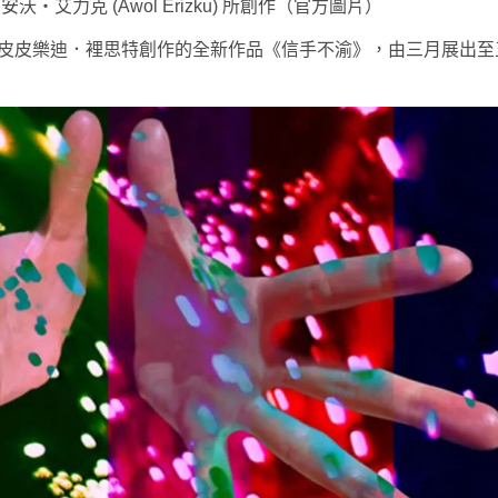
・艾力克 (Awol Erizku) 所創作（官方圖片）
師皮皮樂迪．裡思特創作的全新作品《信手不渝》，由三月展出至