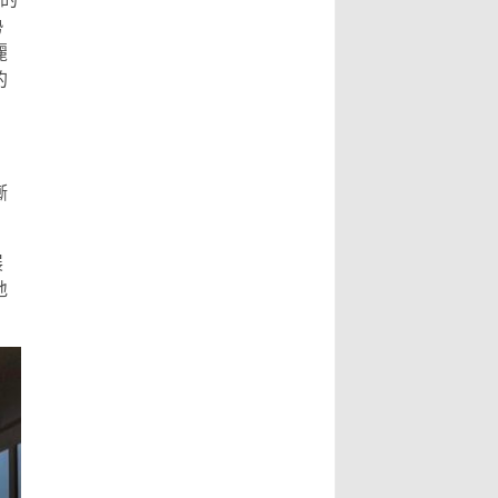
勢
麗
的
漸
展
地