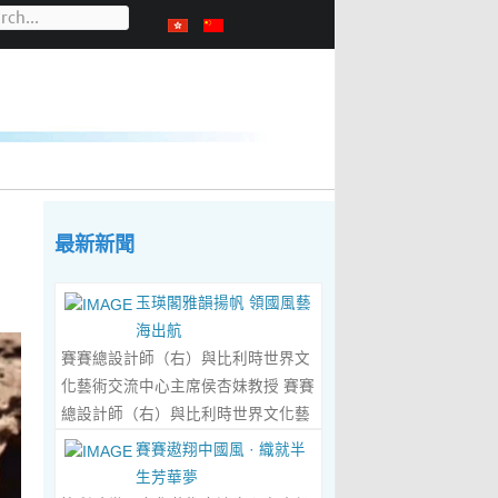
最新新聞
玉瑛閣雅韻揚帆 領國風藝
海出航
賽賽總設計師（右）與比利時世界文
化藝術交流中心主席侯杏妹教授 賽賽
總設計師（右）與比利時世界文化藝
術交流中心主席侯杏妹教授及其題詞
賽賽遨翔中國風 · 織就半
合影留念 ‍ 賽賽/文 ‍ 近日有幸與比利
生芳華夢
時籍華裔藝術家陸惟華、侯杏妹夫婦