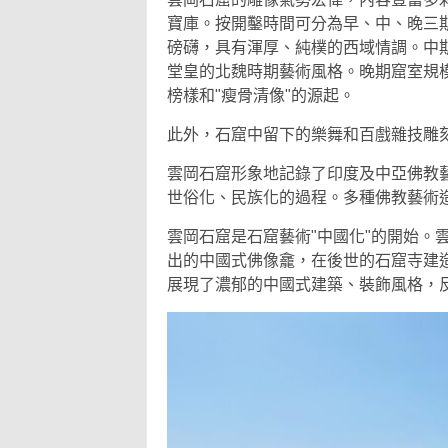
寶庫。按開鑿時間可分為早、中、晚三期
磅礴，具有渾厚、純樸的西域情調。中
堂皇的北魏時期藝術風格。晚期窟室規
榜樣和"瘦骨清像"的源起。
此外，石窟中留下的樂舞和百戲雜技雕
雲岡石窟形象地記錄了印度及中亞佛教
世俗化、民族化的過程。多種佛教藝術
雲岡石窟是石窟藝術"中國化"的開始。
出的中國式佛像龕，在後世的石窟寺建
展現了濃郁的中國式建築、裝飾風格，反