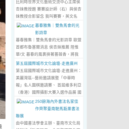
比利時世界文化藝術交流中心主席侯
傾心晤談，此番交流沒有客套的寒
杏妹教授題 賽賽設計師（右）與侯杏
暄，唯有藝術與文化的深度共鳴，言
妹教授合影留念 我叫賽賽，英文名
辭間盡是兩位先生沉澱半生的藝術風
Elin，生於湖南邵東的鄉野村落，如
暮春雅集｜雙魚馬會的光
骨與赤誠的文化情懷，暢談過後，內
今紮根東莞，在服裝與設計的領域
影詩章
心滿是深切的感念與久久不散的觸
裡，書寫著屬於自己的人生篇章。 我
暮春雅集｜雙魚馬會的光影詩章 歐盟
動，更讓我對國風服飾的創作之路，
的童年，是被墨香與書卷包裹的時
首都布魯塞爾消息 侯杏妹推薦 陸惟
有了全新的認知與堅守。...
Read
光。外公是當地頗負盛名的國畫愛好
華/文 暮春的風裹挾著薔薇香，將我
More...
者，更是深耕杏壇數十載的資深教
們引入香港雙魚河馬會的湖光畫卷
第五屆國際城市文化論壇-走進廣州
師、老校長，他的一生，一半是教書
中。葉慶良博士、陸惟華博士、侯杏
第五屆國際城市文化論壇-走進廣州：
育人的赤誠，一半是筆墨丹青的風
妹教授與廖國玲小姐同游于此，在水
美麗灣區--藝術邀請展暨「中華時
雅。記憶裡，外公的書桌總鋪著宣
墨煙嵐與藝術雅趣間，共赴一場關於
報」名人圍棋邀請賽、 首屆維多利亞
紙，狼毫筆起落間，山水花鳥躍然紙
時光的慢調敘事。 墨韻凝香：方寸亭
（香港）國際攝影大賽入選作品展 國
上，窗外的田園炊煙、山間流雲，都
間的思想流觴 小亭四面環綠，簷角懸
際城市文化論壇介紹： 國際城市文化
250餘海內外書法名家佳
成了他筆下的景致。我總蹲在桌旁靜
著的燈串尚未蘇醒，卻被攀援的藤蔓
論壇組委會和中華時報傳媒集團等機
作齊聚臺南馳馬翫墨書法
靜凝望，看墨色在紙上暈染開深淺層
織成了碎金簾幕。牙醫博士葉慶良的
構，成 功在中國內地和澳門主辦了三
聯展
次，看線條勾勒出世間萬物，那些靈
書法彙報在此流淌，如古琴撥弦——
屆国際城市文化論壇。第一 屆，於
由中國書法學會主辦、臺南市文化局
動的筆觸、雅致的構圖，悄無聲息地
級
他從倉頡造字的鴻蒙傳說講起，指尖
2018年在歷史文化名城浙江省紹興市