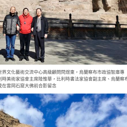
世界文化藝術交流中心高級顧問閆煜東，烏蘭察布市政協智庫專
利時美術家協會主席陸惟華，比利時書法家協會副主席、烏蘭察
茂在雲岡石窟大佛前合影留念