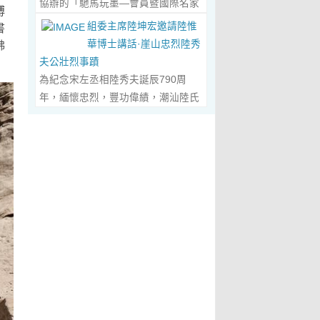
協辦的「馳馬玩墨—會員暨國際名家
化作我最初的美學啟蒙。耳濡目染之
博
劃過甲骨文的象形密碼，將東方哲思
舉辦，主題是 「中國城市與琴棋書畫
書法聯展」，已於2026年5月3日在
下，我深深愛上了繪畫，年少的心
組委主席陸坤宏邀請陸惟
書
的留白與日本新書法的張力調和成墨
的結合」。第二屆，於2019年在旅
臺南新營文化中心盛大開幕。本次展
裡，悄悄埋下了一個成為畫家的夢
華博士講話·崖山忠烈陸秀
佛
色，在宣紙上暈染出“手術刀與毛筆共
遊文化名城廣東省陽春市舉辦，主題
覽薈萃海內外書法名家佳作約二百五
想，那份對美與生俱來的嚮往，對藝
夫公壯烈事蹟
舞”的傳奇。當他談及篆隸的古拙如鐘
為「文化旅遊+」城市 與新農村文化
十件，匯聚臺灣近兩百位書家，及全
術純粹的執著，從此在心底生根發
為紀念宋左丞相陸秀夫誕辰790周
鼎鏽跡、草書的狂放似驚鴻掠水，嚴
旅遊融合」。第三屆，於2022年在澳
球十餘國家和地區四十二位國際名
芽，成為貫穿我一生的精神底色。...
年，緬懷忠烈，豐功偉績，潮汕陸氏
謹的學術脈絡裡忽然漫出詩意：“醫學
門舉 辦，主題為「讓中華傳統文化成
家；盛會當日，兩百餘位參展藝術家
Read More...
宗親聯誼會、潮汕陸秀夫歷史文化研
是解剖生命的精密，書法是重構靈魂
為--東西方文明交流的橋梁 和紐
與各界嘉賓蒞臨現場，充分彰顯書法
究院於2026年4月1日在廣東省潮州
的浪漫。”眾人靜坐聽風，看他眼中閃
帶」。第四屆國際城市論壇系列活
藝術跨越地域、融通古今、多元共生
市意溪臨江酒店舉辦“紀念宋左丞相陸
爍的星子，原是藝術與科學在靈魂深
動：「美麗灣區--第 二屆美術作品雙
的獨特人文魅力。 臺南市政府副市長
秀夫誕辰790周年大會”，出席專家學
處的共鳴。 舌尖行旅：環球風味的味
年展（香港巡展）暨藝術品與金融價
葉澤山於開幕式上致詞時表示，感謝
者700余人，其中有： 1、研討會組
蕾協奏...
Read More...
值論壇， 第三屆紫荊花詩歌獎（香
中國書法學會將此被視為年度最具代
委會主席陸坤宏先生， 2、潮州市政
港）•「和平與安寧」全球華語詩歌
表性的書法大展在臺南市做展出，更
協原副主席、現潮州市關工委陳耿之
大賽啓動禮，Г2021第二屆紫荊花詩
有多達250件且涵蓋臺灣與國際書家
主任， 3、潮州市陸秀夫歷史文化研
歌獎（香港）「詩與遠 方」全球華語
在共襄盛舉下所提供展出與交流的重
究會永遠名譽會長陸章明先生， 4、
詩歌大賽」頒獎典禮，世界和平書法
要作品，不僅帶給觀者寬廣且多元欣
汕頭市原副廳級幹部，潮州市陸秀夫
日】等...
Read More...
賞的視野，更能展現文化提昇的精
歷史文化研究會總顧問陳瑞和先生，
萃，讓此活動具有正面能量與意義。
5、潮州市老幹部大學講師、潮州市