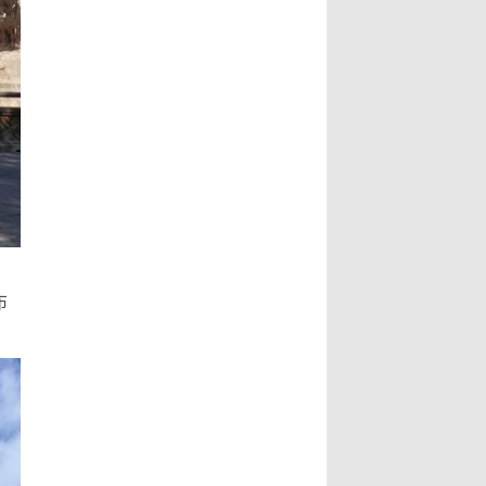
葉澤山副市長指出，書法最動人之
文史專家唐學武先生， 6、比利時美
處，除了形式表達，也具有豐沛的情
術家協會主席陸惟華博士， 7、比利
境，每一筆要有氣度，每一畫更具氣
時世界文化藝術交流中心主席侯杏妹
韻，更說明了書法已不再是傳統藝
教授， 8、牒譜專家陸才森先生，
術，筆墨起落都是情感表現，書法更
9、全國勞動模範、鹽城市陸氏忠烈
可說是最能直接表達情感的藝術。...
堂宗親會陸留伯會長， 10、深圳陸
Read More...
氏宗親理事會陸錦明會長， 11、牒
譜專家、鹽城陸氏忠烈堂宗親會陸文
鵬名譽會長， 12、鹽城陸氏忠烈堂
宗親會陸立秋常務副會長， 13、廣
西欽陸電力集團有限公司陸廷軍董事
布
長，...
Read More...