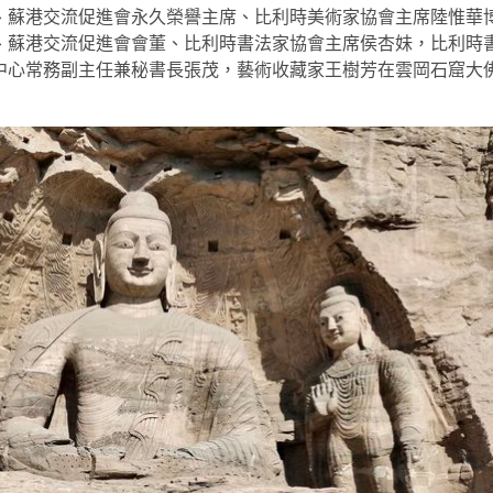
、蘇港交流促進會永久榮譽主席、比利時美術家協會主席陸惟華
、蘇港交流促進會會董、比利時書法家協會主席侯杏妹，比利時
中心常務副主任兼秘書長張茂，藝術收藏家王樹芳在雲岡石窟大