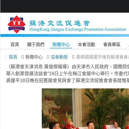
首頁
關于我們
新聞中心
本會活動
會員專區
首頁
新聞中心
協會動態
黃興國裘援平接見蘇港會會
（蘇港會天津消息 黃俊傑報導）由天津市人民政府、國務院
華人創業發展洽談會”19日上午在梅江會展中心舉行。市委
裘援平18日晚在迎賓館會見與會了蘇港交流促進會會長陸惟