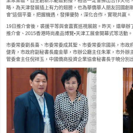
業聚集區、自主創新示範區對接，相信一定會擦出合作火花
略，為天津發展插上有力的翅膀，也為華僑華人朋友回國創新
會”這個平臺，把握機遇，發揮優勢，深化合作，實現共贏。
19日推介會後，裘援平等與會嘉賓巡視展館。昨天，還舉辦
推介會、2015香港時尚產品博覽•天津工展會開幕式等活動。
市委常委劉長喜、市委常委成其聖、市委常委宗國英，市政
健青，市政府副秘書長龐金華，市辦公廳主任朱軍，市外辦
管委會主任倪祥玉，中國僑商投資企業協會秘書長于曉分別