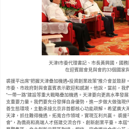
天津t市委代理書記、市長黃興國，國
在迎賓館會見與會的33個國家
裘援平出席“把握天津疊加機遇•投資創業政策”推介會並致辭
市委、市政府對與會嘉賓表示歡迎和感謝。他說，當前，我
“一帶一路”建設等重大戰略疊加機遇。天津要向更高水準發
支重要力量。我們要充分發揮自身優勢，進一步做大做強現
善生態環境，主動承接北京非首都核心功能疏解。希望廣大
天津，抓住難得機遇，拓寬合作領域，實現互利共贏。 裘援
會”，為僑商和高端人才搭建交流合作、創新創業平臺。本屆