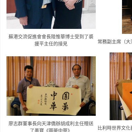
蘇港交流促進會會長陸惟華博士受到了裘
常務副主席（大
援平主任的接見
廖志群董事長向天津僑辦胡成利主任贈送
比利時世界文化
了墨寶《圓夢中華》