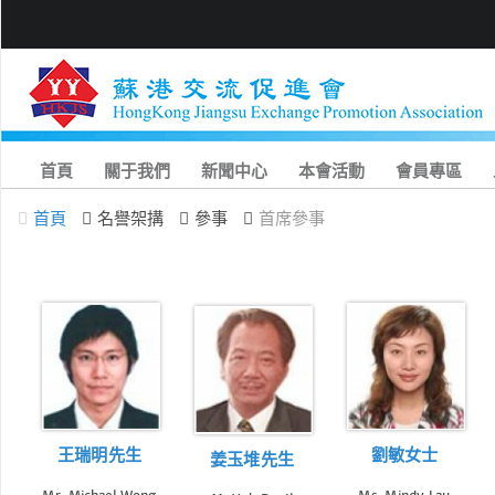
首頁
關于我們
新聞中心
本會活動
會員專區
首頁
名譽架搆
參事
首席參事
王瑞明先生
劉敏女士
姜玉堆先生