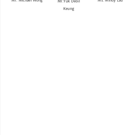
Mr. Michael Wong
Ms. Mindy Lau
Mr.Yuk Deoil
Keung